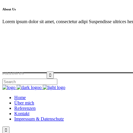
About Us
Lorem ipsum dolor sit amet, consectetur adipi Suspendisse ultrices hen
Hirtenstraße 19, 10178 Berlin, Germany
+49 30 24041420
ouroffice@any.com
FOLLOW US
Home
Über mich
Referenzen
Kontakt
Impressum & Datenschutz