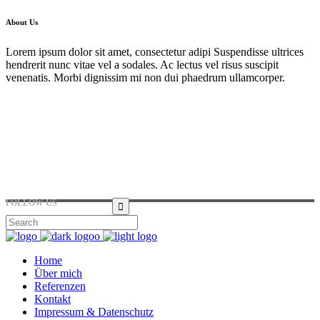
About Us
Lorem ipsum dolor sit amet, consectetur adipi Suspendisse ultrices
hendrerit nunc vitae vel a sodales. Ac lectus vel risus suscipit
venenatis. Morbi dignissim mi non dui phaedrum ullamcorper.
Hirtenstraße 19, 10178 Berlin, Germany
+49 30 24041420
ouroffice@any.com
FOLLOW US
Home
Über mich
Referenzen
Kontakt
Impressum & Datenschutz