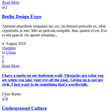
Read More
Berlin Design Expo
Alienum phaedrum torquatos nec eu, vis detraxit periculis ex, nihil
expetendis in mei. Mei an pericula euripidis, hinc partem ei est. Eos
ei nisl graecis vix aperiri urbanitas...
4. August 2016
ybadmin
in
Urban
0
0
Read More
I have a motto on my bedroom wall: 'Obstacles are what you
see when you take your eye off the goal.' Giving up is not my
style. I just want to do something that's worthwhile.
Chris Burke
Underground Culture