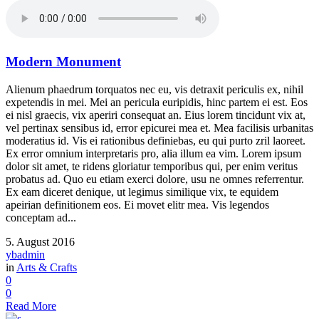
Modern Monument
Alienum phaedrum torquatos nec eu, vis detraxit periculis ex, nihil
expetendis in mei. Mei an pericula euripidis, hinc partem ei est. Eos
ei nisl graecis, vix aperiri consequat an. Eius lorem tincidunt vix at,
vel pertinax sensibus id, error epicurei mea et. Mea facilisis urbanitas
moderatius id. Vis ei rationibus definiebas, eu qui purto zril laoreet.
Ex error omnium interpretaris pro, alia illum ea vim. Lorem ipsum
dolor sit amet, te ridens gloriatur temporibus qui, per enim veritus
probatus ad. Quo eu etiam exerci dolore, usu ne omnes referrentur.
Ex eam diceret denique, ut legimus similique vix, te equidem
apeirian definitionem eos. Ei movet elitr mea. Vis legendos
conceptam ad...
5. August 2016
ybadmin
in
Arts & Crafts
0
0
Read More