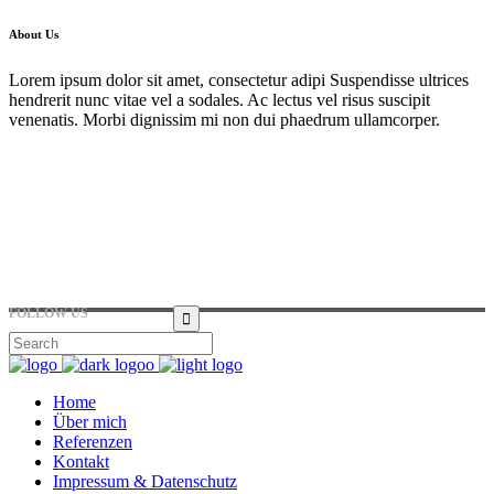
About Us
Lorem ipsum dolor sit amet, consectetur adipi Suspendisse ultrices
hendrerit nunc vitae vel a sodales. Ac lectus vel risus suscipit
venenatis. Morbi dignissim mi non dui phaedrum ullamcorper.
Hirtenstraße 19, 10178 Berlin, Germany
+49 30 24041420
ouroffice@any.com
FOLLOW US
Home
Über mich
Referenzen
Kontakt
Impressum & Datenschutz