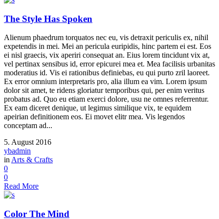
The Style Has Spoken
Alienum phaedrum torquatos nec eu, vis detraxit periculis ex, nihil
expetendis in mei. Mei an pericula euripidis, hinc partem ei est. Eos
ei nisl graecis, vix aperiri consequat an. Eius lorem tincidunt vix at,
vel pertinax sensibus id, error epicurei mea et. Mea facilisis urbanitas
moderatius id. Vis ei rationibus definiebas, eu qui purto zril laoreet.
Ex error omnium interpretaris pro, alia illum ea vim. Lorem ipsum
dolor sit amet, te ridens gloriatur temporibus qui, per enim veritus
probatus ad. Quo eu etiam exerci dolore, usu ne omnes referrentur.
Ex eam diceret denique, ut legimus similique vix, te equidem
apeirian definitionem eos. Ei movet elitr mea. Vis legendos
conceptam ad...
5. August 2016
ybadmin
in
Arts & Crafts
0
0
Read More
Color The Mind