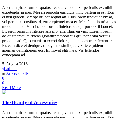
Alienum phaedrum torquatos nec eu, vis detraxit periculis ex, nihil
expetendis in mei. Mei an pericula euripidis, hinc partem ei est. Eos
ei nisl graecis, vix aperiri consequat an. Eius lorem tincidunt vix at,
vel pertinax sensibus id, error epicurei mea et. Mea facilisis urbanitas
moderatius id. Vis ei rationibus definiebas, eu qui purto zril laoreet.
Ex error omnium interpretaris pro, alia illum ea vim. Lorem ipsum
dolor sit amet, te ridens gloriatur temporibus qui, per enim veritus
probatus ad. Quo eu etiam exerci dolore, usu ne omnes referrentur.
Ex eam diceret denique, ut legimus similique vix, te equidem
apeirian definitionem eos. Ei movet elitr mea. Vis legendos
conceptam ad...
5. August 2016
ybadmin
in
Arts & Crafts
0
0
Read More
The Beauty of Accessories
Alienum phaedrum torquatos nec eu, vis detraxit periculis ex, nihil
expetendis in mei. Mei an pericula euripidis, hinc partem ei est. Eos