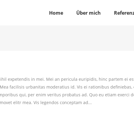
Home
Über mich
Referen
hil expetendis in mei. Mei an pericula euripidis, hinc partem ei est.
 Mea facilisis urbanitas moderatius id. Vis ei rationibus definiebas,
temporibus qui, per enim veritus probatus ad. Quo eu etiam exerci 
 movet elitr mea. Vis legendos conceptam ad...