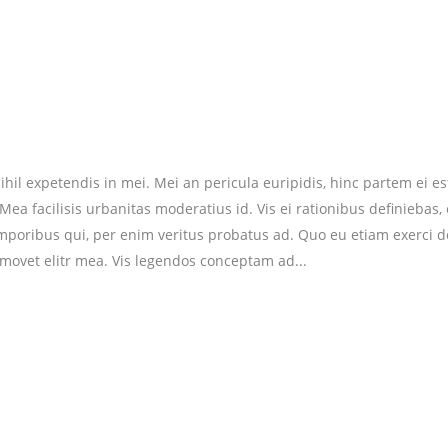
hil expetendis in mei. Mei an pericula euripidis, hinc partem ei est.
 Mea facilisis urbanitas moderatius id. Vis ei rationibus definiebas,
temporibus qui, per enim veritus probatus ad. Quo eu etiam exerci 
 movet elitr mea. Vis legendos conceptam ad...