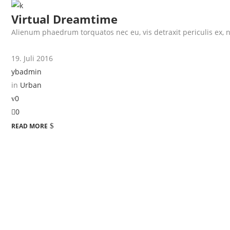
Virtual Dreamtime
Alienum phaedrum torquatos nec eu, vis detraxit periculis ex, nih
19. Juli 2016
ybadmin
in
Urban
0
0
READ MORE