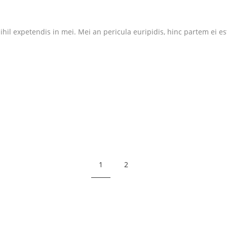
il expetendis in mei. Mei an pericula euripidis, hinc partem ei est. 
1
2