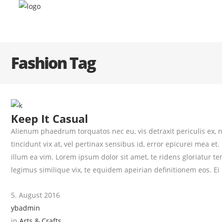
Fashion Tag
Keep It Casual
Alienum phaedrum torquatos nec eu, vis detraxit periculis ex, ni
tincidunt vix at, vel pertinax sensibus id, error epicurei mea et.
illum ea vim. Lorem ipsum dolor sit amet, te ridens gloriatur 
legimus similique vix, te equidem apeirian definitionem eos. Ei
5. August 2016
ybadmin
in
Arts & Crafts