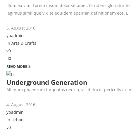
illum ea vim. Lorem ipsum dolor sit amet, te ridens gloriatur 
legimus similique vix, te equidem apeirian definitionem eos. Ei
5. August 2016
ybadmin
in
Arts & Crafts
0
0
READ MORE
Underground Generation
Alienum phaedrum torquatos nec eu, vis detraxit periculis ex, nih
4. August 2016
ybadmin
in
Urban
0