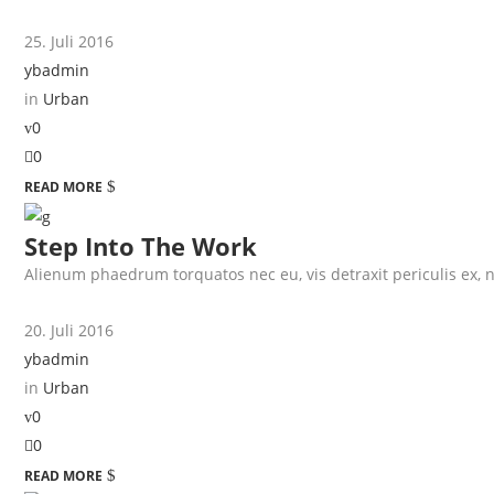
25. Juli 2016
ybadmin
in
Urban
0
0
READ MORE
Step Into The Work
Alienum phaedrum torquatos nec eu, vis detraxit periculis ex, nih
20. Juli 2016
ybadmin
in
Urban
0
0
READ MORE