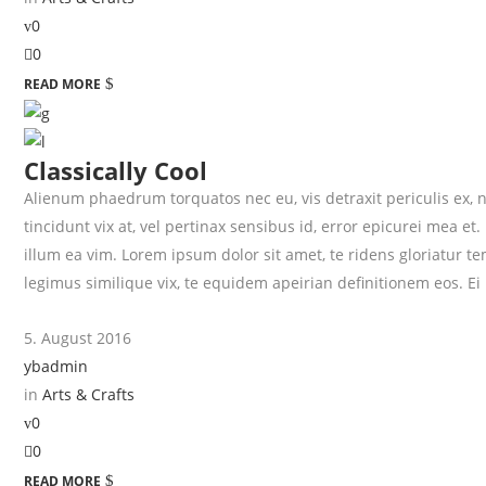
0
0
READ MORE
Classically Cool
Alienum phaedrum torquatos nec eu, vis detraxit periculis ex, ni
tincidunt vix at, vel pertinax sensibus id, error epicurei mea et.
illum ea vim. Lorem ipsum dolor sit amet, te ridens gloriatur 
legimus similique vix, te equidem apeirian definitionem eos. Ei
5. August 2016
ybadmin
in
Arts & Crafts
0
0
READ MORE