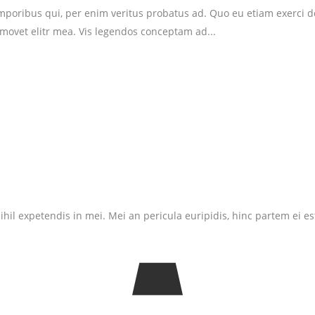
temporibus qui, per enim veritus probatus ad. Quo eu etiam exerci 
 movet elitr mea. Vis legendos conceptam ad...
il expetendis in mei. Mei an pericula euripidis, hinc partem ei est. 