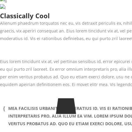
Classically Cool
Alienum phaedrum torquatos nec eu, vis detraxit periculis ex, nihil 
graecis, vix aperiri consequat an. Eius lorem tincidunt vix at, vel p
moderatius id. Vis ei rationibus definiebas, eu qui purto zril laore
Eius lorem tincidunt vix at, vel pertinax sensibus id, error epicurei
eu qui purto zril laoreet. Ex error omnium interpretaris pro, alia i
per enim veritus probatus ad. Quo eu etiam exerci dolore, usu ne o
equidem apeirian definitionem eos. Ei movet elitr mea. Vis legend
MEA FACILISIS URBANITAS MODERATIUS ID. VIS EI RATIONI
INTERPRETARIS PRO, ALIA ILLUM EA VIM. LOREM IPSUM DO
VERITUS PROBATUS AD. QUO EU ETIAM EXERCI DOLORE, U