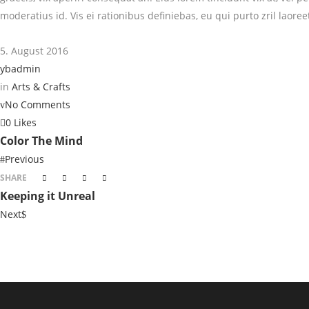
moderatius id. Vis ei rationibus definiebas, eu qui purto zril laore
5. August 2016
ybadmin
in
Arts & Crafts
No Comments
0 Likes
Color The Mind
Previous
SHARE
Keeping it Unreal
Next