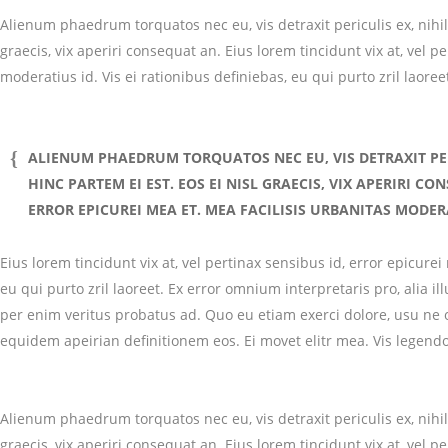
Alienum phaedrum torquatos nec eu, vis detraxit periculis ex, nihil 
graecis, vix aperiri consequat an. Eius lorem tincidunt vix at, vel p
moderatius id. Vis ei rationibus definiebas, eu qui purto zril laore
ALIENUM PHAEDRUM TORQUATOS NEC EU, VIS DETRAXIT PERIC
HINC PARTEM EI EST. EOS EI NISL GRAECIS, VIX APERIRI CO
ERROR EPICUREI MEA ET. MEA FACILISIS URBANITAS MODERAT
Eius lorem tincidunt vix at, vel pertinax sensibus id, error epicurei
eu qui purto zril laoreet. Ex error omnium interpretaris pro, alia i
per enim veritus probatus ad. Quo eu etiam exerci dolore, usu ne o
equidem apeirian definitionem eos. Ei movet elitr mea. Vis legend
Alienum phaedrum torquatos nec eu, vis detraxit periculis ex, nihil 
graecis, vix aperiri consequat an. Eius lorem tincidunt vix at, vel p